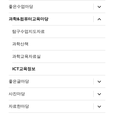
하
좋은수업마당
위
메
뉴
하
과학&컴퓨터교육마당
확
위
장
메
뉴
탐구수업지도자료
확
장
과학산책
과학교육자료실
ICT교육정보
하
좋은글마당
위
메
뉴
하
사진마당
확
위
장
메
뉴
하
자료한마당
확
위
장
메