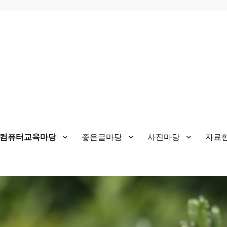
&컴퓨터교육마당
좋은글마당
사진마당
자료