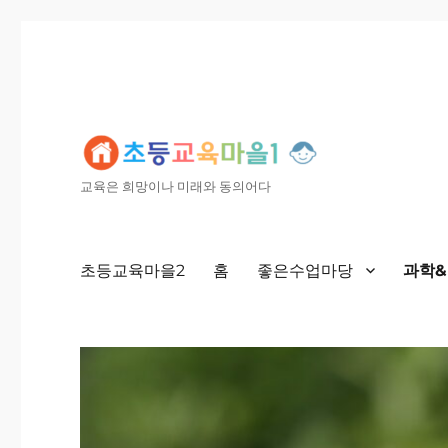
교육은 희망이나 미래와 동의어다
초등교육마을2
홈
좋은수업마당
과학