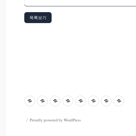
목록보기
초
홈
좋
과
좋
사
자
학
등
은
학
은
진
료
부
교
수
&
글
마
한
모
Proudly powered by WordPress
육
업
컴
마
당
마
마
마
마
퓨
당
당
당