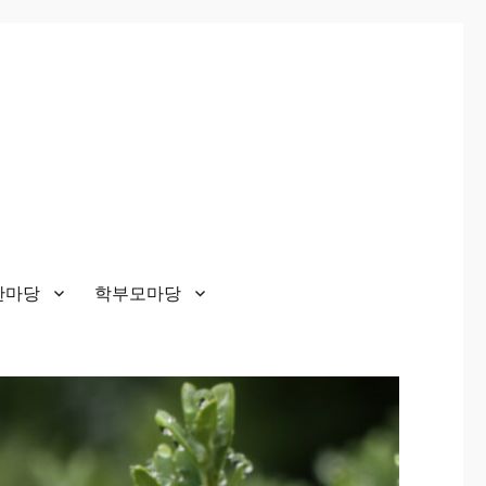
한마당
학부모마당