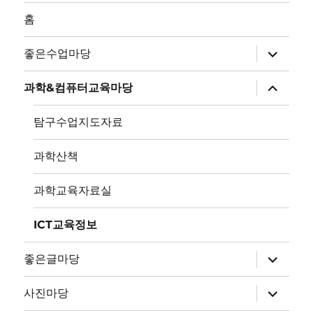
홈
하
좋은수업마당
위
메
뉴
하
과학&컴퓨터교육마당
확
위
장
메
뉴
탐구수업지도자료
확
장
과학산책
과학교육자료실
ICT교육정보
하
좋은글마당
위
메
뉴
하
사진마당
확
위
장
메