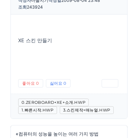
작성자
마을지기
작성일
2009-08-04 23:48
조회
243924
XE 스킨 만들기
좋아요
0
싫어요
0
인쇄
0.ZEROBOARD+XE+소개.HWP
1.빠른시작.HWP
3.스킨제작+매뉴얼.HWP
«
컴퓨터의 성능을 높이는 여러 가지 방법