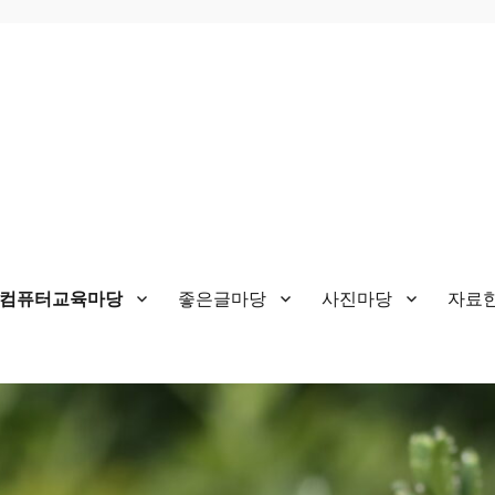
&컴퓨터교육마당
좋은글마당
사진마당
자료