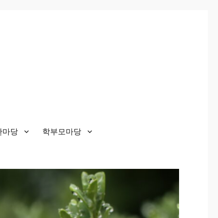
한마당
학부모마당