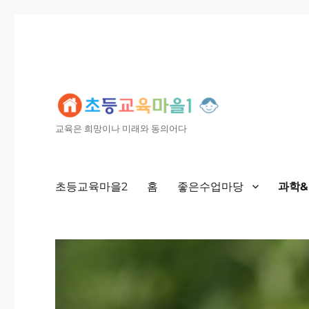
교육은 희망이나 미래와 동의어다
초등교육마을2
홈
좋은수업마당
과학