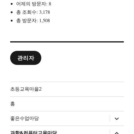
어제의 방문자:
8
총 조회수:
3,178
총 방문자:
1,508
관리자
초등교육마을2
홈
하
좋은수업마당
위
메
뉴
하
과학&컴퓨터교육마당