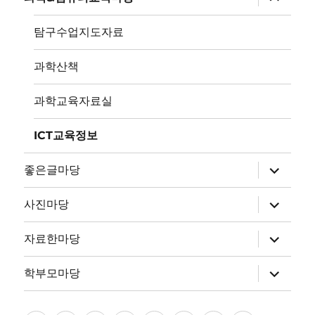
확
위
장
메
뉴
탐구수업지도자료
확
장
과학산책
과학교육자료실
ICT교육정보
하
좋은글마당
위
메
뉴
하
사진마당
확
위
장
메
뉴
하
자료한마당
확
위
장
메
뉴
하
학부모마당
확
위
장
메
뉴
확