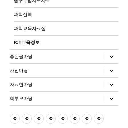
탐구수업지도자료
확
장
과학산책
과학교육자료실
ICT교육정보
하
좋은글마당
위
메
뉴
하
사진마당
확
위
장
메
뉴
하
자료한마당
확
위
장
메
뉴
하
학부모마당
확
위
장
메
뉴
확
초
홈
좋
과
좋
사
자
학
장
등
은
학
은
진
료
부