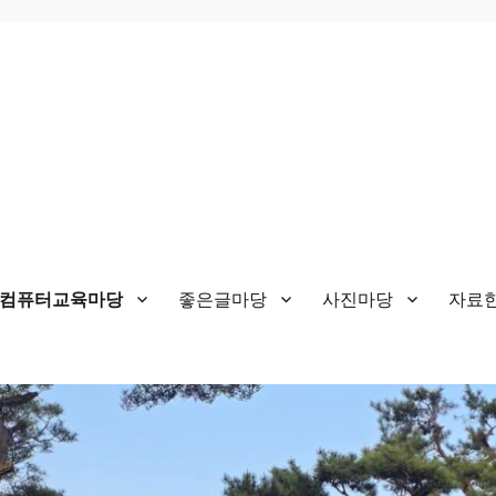
&컴퓨터교육마당
좋은글마당
사진마당
자료