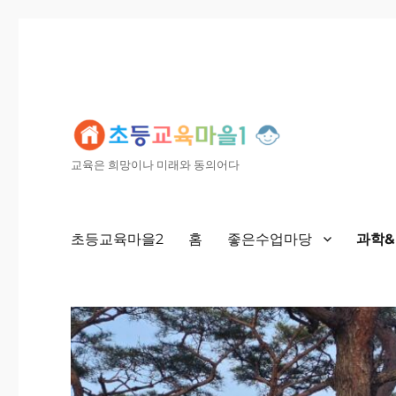
교육은 희망이나 미래와 동의어다
초등교육마을2
홈
좋은수업마당
과학