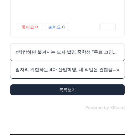
좋아요
0
싫어요
0
인쇄
«
캄캄하면 불켜지는 모자 발명 중학생 “무료 코딩교육 덕”
일자리 위협하는 4차 산업혁명, 내 직업은 괜찮을까
»
목록보기
Powered by KBoard