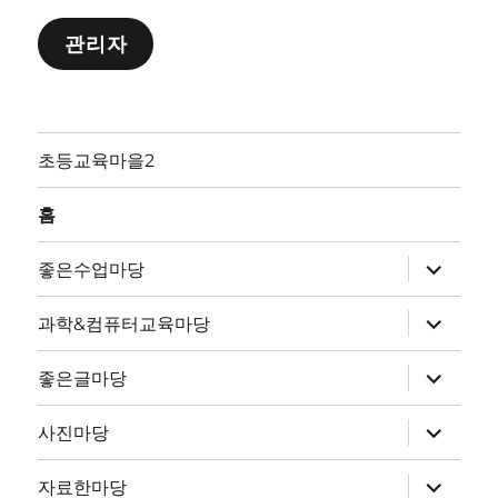
관리자
초등교육마을2
홈
하
좋은수업마당
위
메
뉴
하
과학&컴퓨터교육마당
확
위
장
메
뉴
하
좋은글마당
확
위
장
메
뉴
하
사진마당
확
위
장
메
뉴
하
자료한마당
확