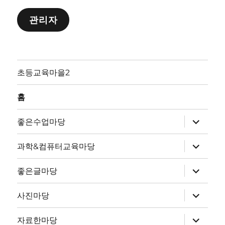
관리자
초등교육마을2
홈
하
좋은수업마당
위
메
뉴
하
과학&컴퓨터교육마당
확
위
장
메
뉴
하
좋은글마당
확
위
장
메
뉴
하
사진마당
확
위
장
메
뉴
하
자료한마당
확