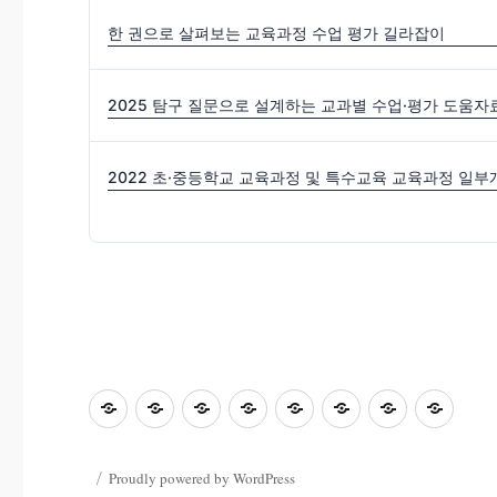
한 권으로 살펴보는 교육과정 수업 평가 길라잡이
2025 탐구 질문으로 설계하는 교과별 수업·평가 도움자
초
홈
좋
과
좋
사
자
학
등
은
학
은
진
료
부
교
수
&
글
마
한
모
Proudly powered by WordPress