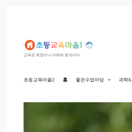
교육은 희망이나 미래와 동의어다
초등교육마을2
홈
좋은수업마당
과학