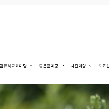
&컴퓨터교육마당
좋은글마당
사진마당
자료