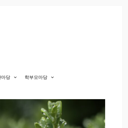
한마당
학부모마당