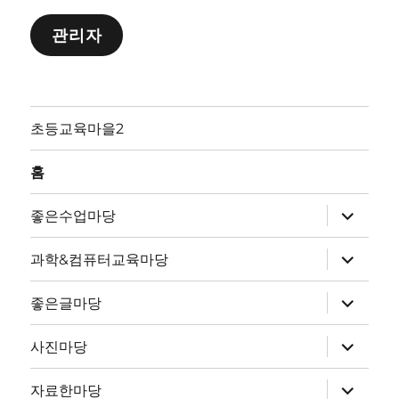
관리자
초등교육마을2
홈
하
좋은수업마당
위
메
뉴
하
과학&컴퓨터교육마당
확
위
장
메
뉴
하
좋은글마당
확
위
장
메
뉴
하
사진마당
확
위
장
메
뉴
하
자료한마당
확