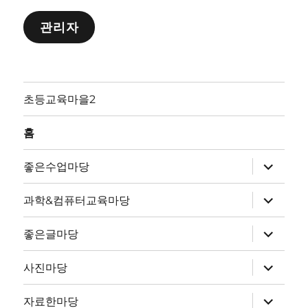
관리자
초등교육마을2
홈
하
좋은수업마당
위
메
뉴
하
과학&컴퓨터교육마당
확
위
장
메
뉴
하
좋은글마당
확
위
장
메
뉴
하
사진마당
확
위
장
메
뉴
하
자료한마당
확