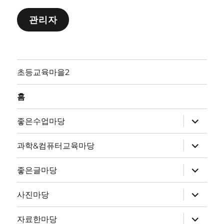
관리자
초등교육마을2
홈
하
좋은수업마당
위
메
뉴
하
과학&컴퓨터교육마당
확
위
장
메
뉴
하
좋은글마당
확
위
장
메
뉴
하
사진마당
확
위
장
메
뉴
하
자료한마당
확