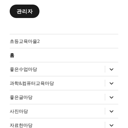
관리자
초등교육마을2
홈
하
좋은수업마당
위
메
뉴
하
과학&컴퓨터교육마당
확
위
장
메
뉴
하
좋은글마당
확
위
장
메
뉴
하
사진마당
확
위
장
메
뉴
하
자료한마당
확