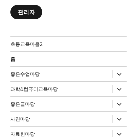
관리자
초등교육마을2
홈
하
좋은수업마당
위
메
뉴
하
과학&컴퓨터교육마당
확
위
장
메
뉴
하
좋은글마당
확
위
장
메
뉴
하
사진마당
확
위
장
메
뉴
하
자료한마당
확