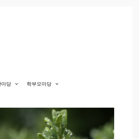
한마당
학부모마당