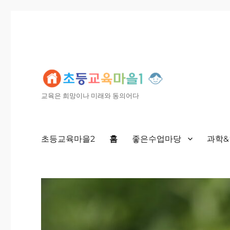
교육은 희망이나 미래와 동의어다
초등교육마을2
홈
좋은수업마당
과학