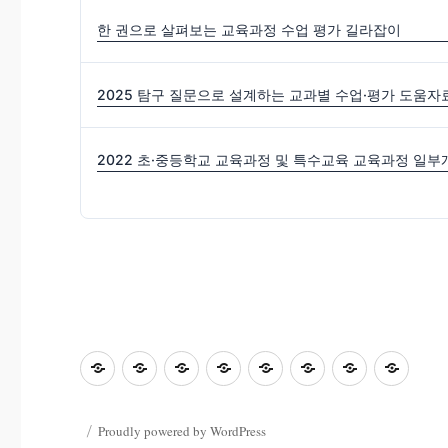
한 권으로 살펴보는 교육과정 수업 평가 길라잡이
2025 탐구 질문으로 설계하는 교과별 수업·평가 도움자
초
홈
좋
과
좋
사
자
학
등
은
학
은
진
료
부
교
수
&
글
마
한
모
Proudly powered by WordPress