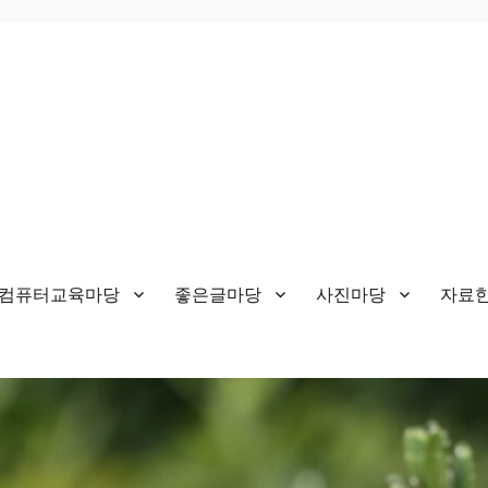
&컴퓨터교육마당
좋은글마당
사진마당
자료