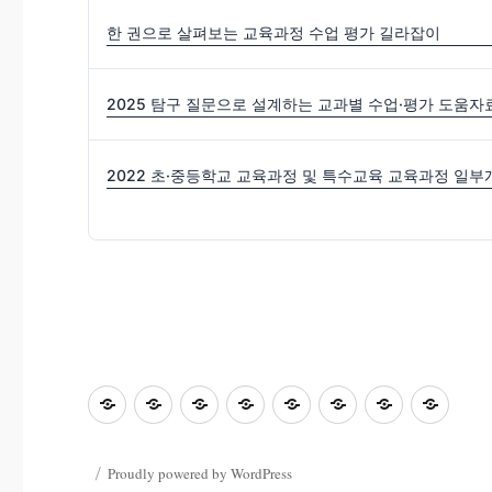
한 권으로 살펴보는 교육과정 수업 평가 길라잡이
2025 탐구 질문으로 설계하는 교과별 수업·평가 도움자
초
홈
좋
과
좋
사
자
학
등
은
학
은
진
료
부
교
수
&
글
마
한
모
Proudly powered by WordPress