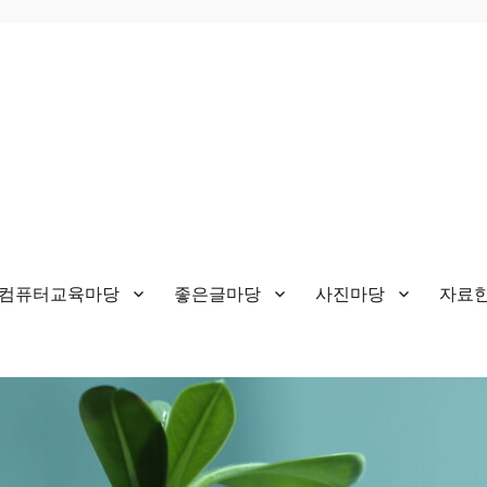
&컴퓨터교육마당
좋은글마당
사진마당
자료