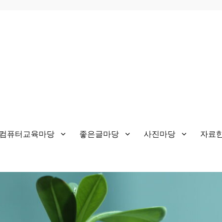
&컴퓨터교육마당
좋은글마당
사진마당
자료