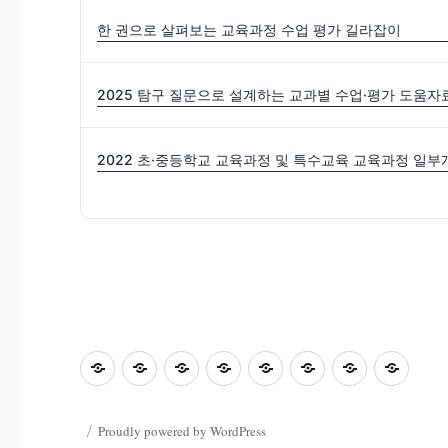
한 권으로 살펴보는 교육과정 수업 평가 길라잡이
2025 탐구 질문으로 설계하는 교과별 수업·평가 도움자
초
홈
좋
과
좋
사
자
학
등
은
학
은
진
료
부
교
수
&
글
마
한
모
Proudly powered by WordPress