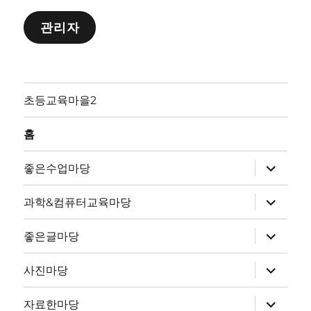
관리자
초등교육마을2
홈
하
좋은수업마당
위
메
뉴
하
과학&컴퓨터교육마당
확
위
장
메
뉴
하
좋은글마당
확
위
장
메
뉴
하
사진마당
확
위
장
메
뉴
하
자료한마당
확