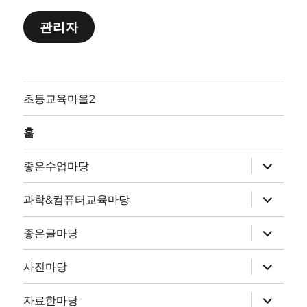
관리자
초등교육마을2
홈
하
좋은수업마당
위
메
뉴
하
과학&컴퓨터교육마당
확
위
장
메
뉴
하
좋은글마당
확
위
장
메
뉴
하
사진마당
확
위
장
메
뉴
하
자료한마당
확