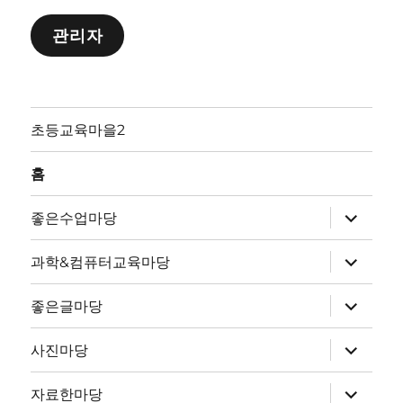
관리자
초등교육마을2
홈
하
좋은수업마당
위
메
뉴
하
과학&컴퓨터교육마당
확
위
장
메
뉴
하
좋은글마당
확
위
장
메
뉴
하
사진마당
확
위
장
메
뉴
하
자료한마당
확