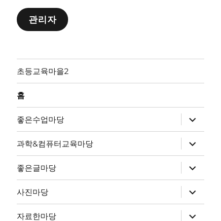
관리자
초등교육마을2
홈
하
좋은수업마당
위
메
뉴
하
과학&컴퓨터교육마당
확
위
장
메
뉴
하
좋은글마당
확
위
장
메
뉴
하
사진마당
확
위
장
메
뉴
하
자료한마당
확