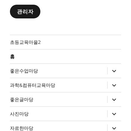
관리자
초등교육마을2
홈
하
좋은수업마당
위
메
뉴
하
과학&컴퓨터교육마당
확
위
장
메
뉴
하
좋은글마당
확
위
장
메
뉴
하
사진마당
확
위
장
메
뉴
하
자료한마당
확