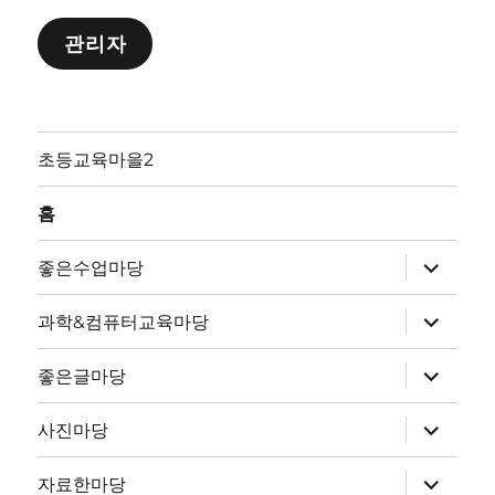
관리자
초등교육마을2
홈
하
좋은수업마당
위
메
뉴
하
과학&컴퓨터교육마당
확
위
장
메
뉴
하
좋은글마당
확
위
장
메
뉴
하
사진마당
확
위
장
메
뉴
하
자료한마당
확