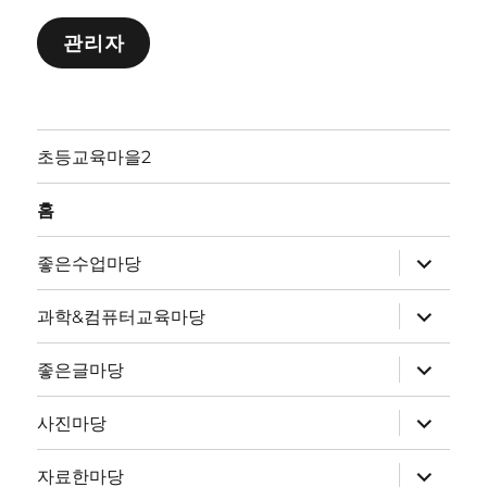
관리자
초등교육마을2
홈
하
좋은수업마당
위
메
뉴
하
과학&컴퓨터교육마당
확
위
장
메
뉴
하
좋은글마당
확
위
장
메
뉴
하
사진마당
확
위
장
메
뉴
하
자료한마당
확