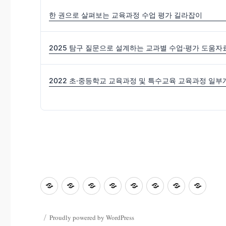
한 권으로 살펴보는 교육과정 수업 평가 길라잡이
2025 탐구 질문으로 설계하는 교과별 수업·평가 도움자
초
홈
좋
과
좋
사
자
학
등
은
학
은
진
료
부
교
수
&
글
마
한
모
Proudly powered by WordPress