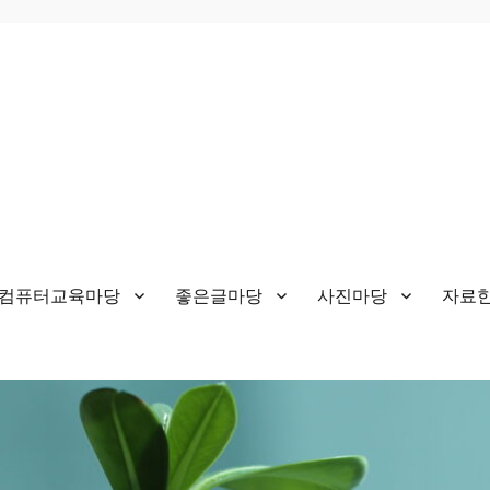
&컴퓨터교육마당
좋은글마당
사진마당
자료