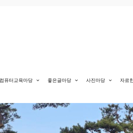
&컴퓨터교육마당
좋은글마당
사진마당
자료