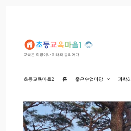
교육은 희망이나 미래와 동의어다
초등교육마을2
홈
좋은수업마당
과학