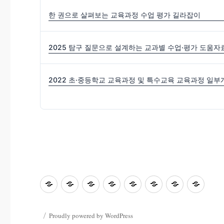
한 권으로 살펴보는 교육과정 수업 평가 길라잡이
2025 탐구 질문으로 설계하는 교과별 수업·평가 도움자
초
홈
좋
과
좋
사
자
학
등
은
학
은
진
료
부
교
수
&
글
마
한
모
Proudly powered by WordPress