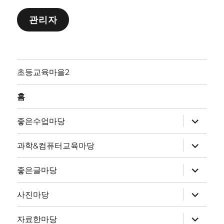
관리자
초등교육마을2
홈
하
좋은수업마당
위
메
뉴
하
과학&컴퓨터교육마당
확
위
장
메
뉴
하
좋은글마당
확
위
장
메
뉴
하
사진마당
확
위
장
메
뉴
하
자료한마당
확