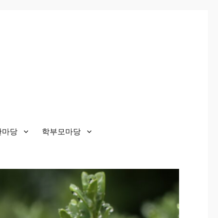
한마당
학부모마당