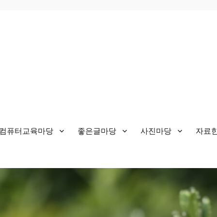
&컴퓨터교육마당
좋은글마당
사진마당
자료