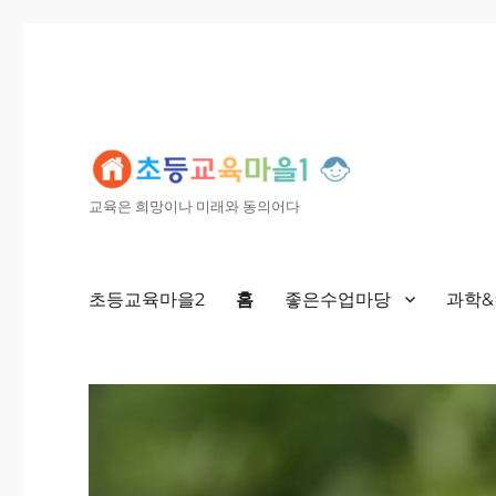
교육은 희망이나 미래와 동의어다
초등교육마을2
홈
좋은수업마당
과학