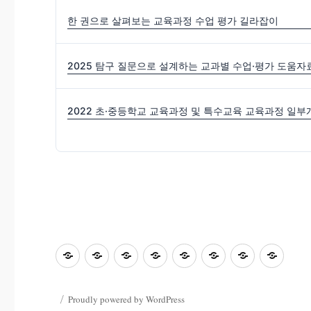
한 권으로 살펴보는 교육과정 수업 평가 길라잡이
2025 탐구 질문으로 설계하는 교과별 수업·평가 도움자
초
홈
좋
과
좋
사
자
학
등
은
학
은
진
료
부
교
수
&
글
마
한
모
Proudly powered by WordPress