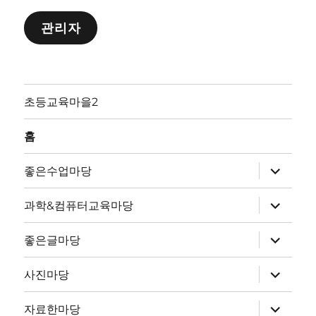
관리자
초등교육마을2
홈
하
좋은수업마당
위
메
뉴
하
과학&컴퓨터교육마당
확
위
장
메
뉴
하
좋은글마당
확
위
장
메
뉴
하
사진마당
확
위
장
메
뉴
하
자료한마당
확