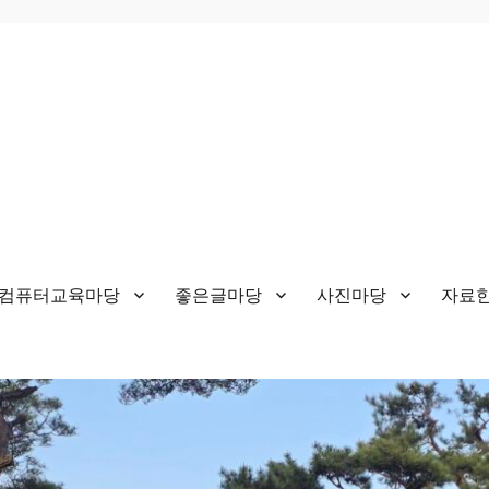
&컴퓨터교육마당
좋은글마당
사진마당
자료