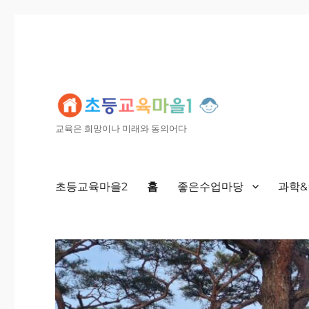
교육은 희망이나 미래와 동의어다
초등교육마을2
홈
좋은수업마당
과학