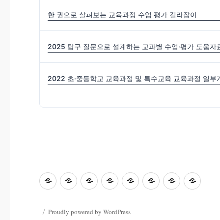
한 권으로 살펴보는 교육과정 수업 평가 길라잡이
2025 탐구 질문으로 설계하는 교과별 수업·평가 도움자
초
홈
좋
과
좋
사
자
학
등
은
학
은
진
료
부
교
수
&
글
마
한
모
Proudly powered by WordPress