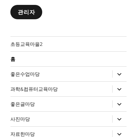
관리자
초등교육마을2
홈
하
좋은수업마당
위
메
뉴
하
과학&컴퓨터교육마당
확
위
장
메
뉴
하
좋은글마당
확
위
장
메
뉴
하
사진마당
확
위
장
메
뉴
하
자료한마당
확