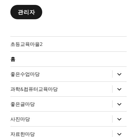
관리자
초등교육마을2
홈
하
좋은수업마당
위
메
뉴
하
과학&컴퓨터교육마당
확
위
장
메
뉴
하
좋은글마당
확
위
장
메
뉴
하
사진마당
확
위
장
메
뉴
하
자료한마당
확