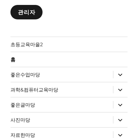
관리자
초등교육마을2
홈
하
좋은수업마당
위
메
뉴
하
과학&컴퓨터교육마당
확
위
장
메
뉴
하
좋은글마당
확
위
장
메
뉴
하
사진마당
확
위
장
메
뉴
하
자료한마당
확