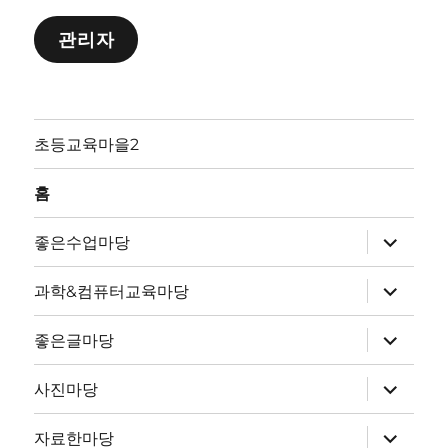
관리자
초등교육마을2
홈
하
좋은수업마당
위
메
뉴
하
과학&컴퓨터교육마당
확
위
장
메
뉴
하
좋은글마당
확
위
장
메
뉴
하
사진마당
확
위
장
메
뉴
하
자료한마당
확