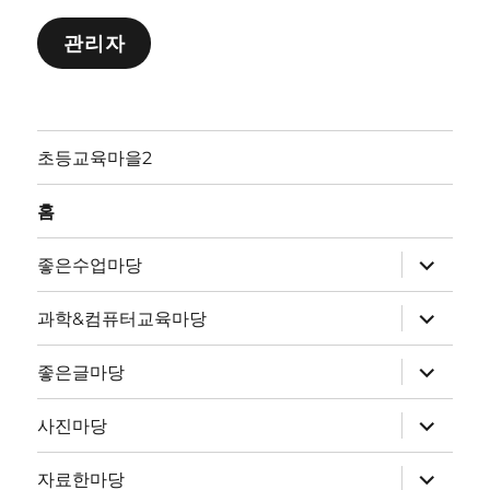
관리자
초등교육마을2
홈
하
좋은수업마당
위
메
뉴
하
과학&컴퓨터교육마당
확
위
장
메
뉴
하
좋은글마당
확
위
장
메
뉴
하
사진마당
확
위
장
메
뉴
하
자료한마당
확