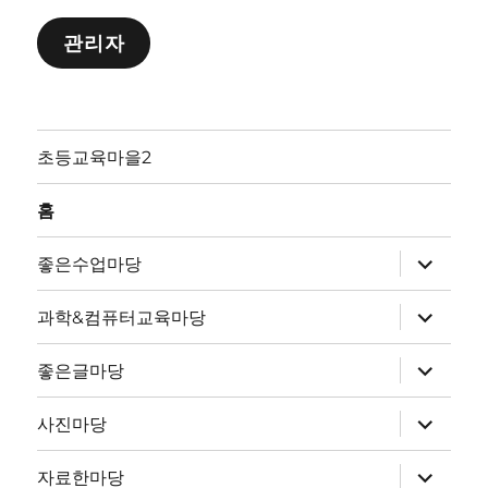
관리자
초등교육마을2
홈
하
좋은수업마당
위
메
뉴
하
과학&컴퓨터교육마당
확
위
장
메
뉴
하
좋은글마당
확
위
장
메
뉴
하
사진마당
확
위
장
메
뉴
하
자료한마당
확