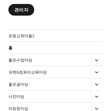
관리자
초등교육마을2
홈
하
좋은수업마당
위
메
뉴
하
과학&컴퓨터교육마당
확
위
장
메
뉴
하
좋은글마당
확
위
장
메
뉴
하
사진마당
확
위
장
메
뉴
하
자료한마당
확