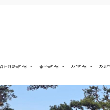
&컴퓨터교육마당
좋은글마당
사진마당
자료