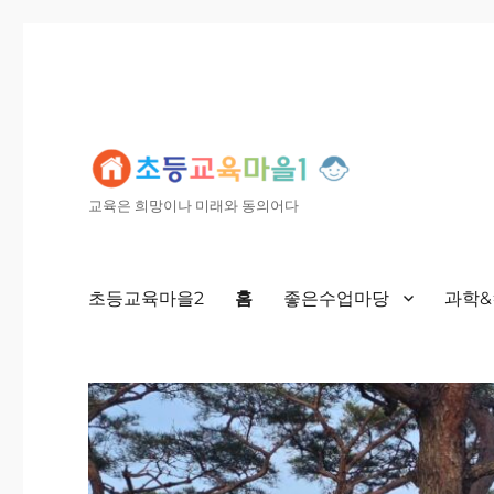
교육은 희망이나 미래와 동의어다
초등교육마을2
홈
좋은수업마당
과학