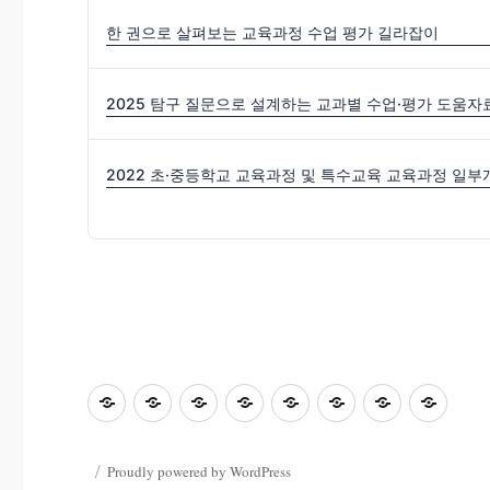
한 권으로 살펴보는 교육과정 수업 평가 길라잡이
2025 탐구 질문으로 설계하는 교과별 수업·평가 도움자
초
홈
좋
과
좋
사
자
학
등
은
학
은
진
료
부
교
수
&
글
마
한
모
Proudly powered by WordPress