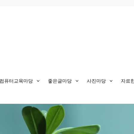
&컴퓨터교육마당
좋은글마당
사진마당
자료