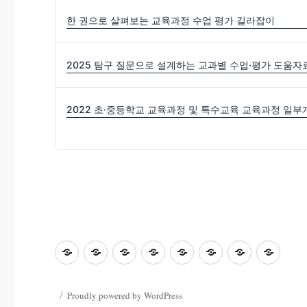
한 권으로 살펴보는 교육과정 수업 평가 길라잡이
2025 탐구 질문으로 설계하는 교과별 수업·평가 도움자
초
홈
좋
과
좋
사
자
학
등
은
학
은
진
료
부
교
수
&
글
마
한
모
Proudly powered by WordPress