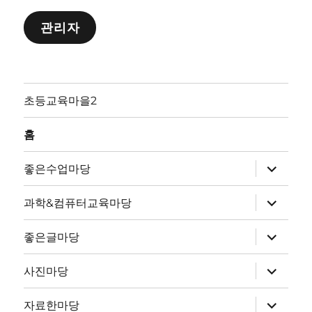
관리자
초등교육마을2
홈
하
좋은수업마당
위
메
뉴
하
과학&컴퓨터교육마당
확
위
장
메
뉴
하
좋은글마당
확
위
장
메
뉴
하
사진마당
확
위
장
메
뉴
하
자료한마당
확