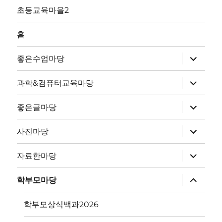
초등교육마을2
홈
하
좋은수업마당
위
메
뉴
하
과학&컴퓨터교육마당
확
위
장
메
뉴
하
좋은글마당
확
위
장
메
뉴
하
사진마당
확
위
장
메
뉴
하
자료한마당
확
위
장
메
뉴
하
학부모마당
확
위
장
메
뉴
학부모상식백과2026
확
장