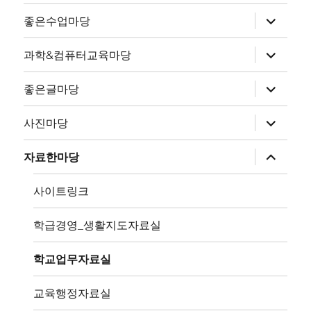
하
좋은수업마당
위
메
뉴
하
과학&컴퓨터교육마당
확
위
장
메
뉴
하
좋은글마당
확
위
장
메
뉴
하
사진마당
확
위
장
메
뉴
하
자료한마당
확
위
장
메
뉴
사이트링크
확
장
학급경영_생활지도자료실
학교업무자료실
교육행정자료실