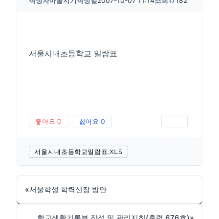
작성자
마을지기
작성일
2007-10-07 11:14
조회
17182
서울시내초등학교 일람표
좋아요
0
싫어요
0
인쇄
서울시내초등학교일람표.XLS
«
서울학생 학력신장 방안
학교생활기록부 작성 및 관리지침(훈령 676호)
»