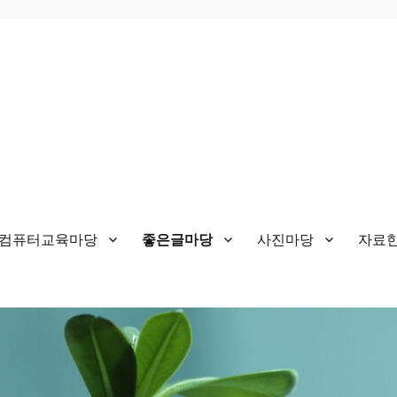
&컴퓨터교육마당
좋은글마당
사진마당
자료