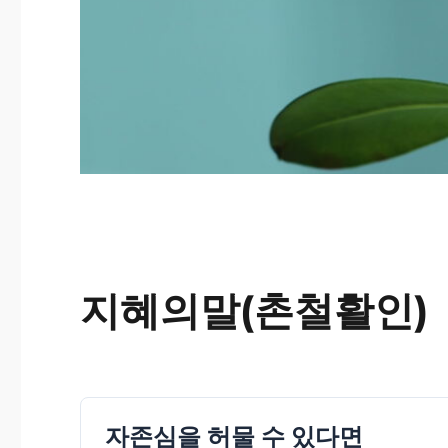
지혜의말(촌철활인)
자존심을 허물 수 있다면