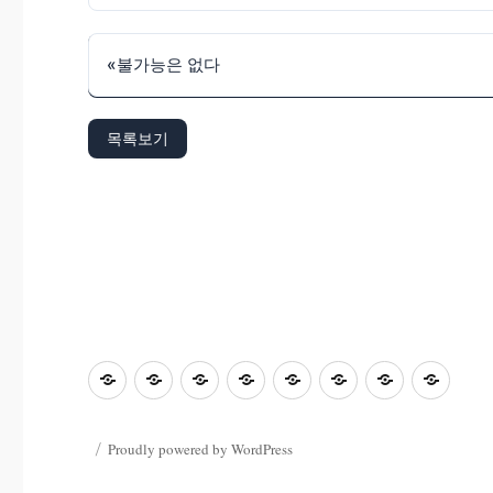
«
불가능은 없다
목록보기
초
홈
좋
과
좋
사
자
학
등
은
학
은
진
료
부
교
수
&
글
마
한
모
Proudly powered by WordPress
육
업
컴
마
당
마
마