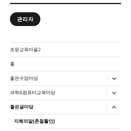
관리자
초등교육마을2
홈
하
좋은수업마당
위
메
뉴
하
과학&컴퓨터교육마당
확
위
장
메
뉴
하
좋은글마당
확
위
장
메
뉴
지혜의말(촌철활인)
확
장