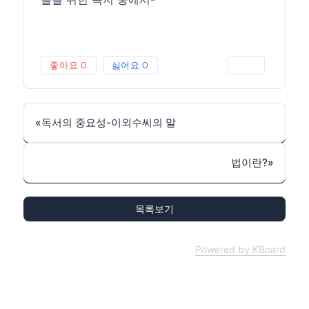
좋아요
0
싫어요
0
인쇄
«
독서의 중요성-이외수씨의 말
법이란?
»
목록보기
Powered by KBoard