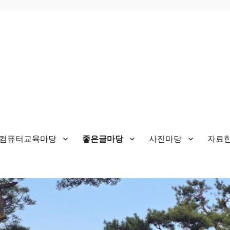
&컴퓨터교육마당
좋은글마당
사진마당
자료