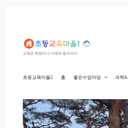
교육은 희망이나 미래와 동의어다
초등교육마을2
홈
좋은수업마당
과학