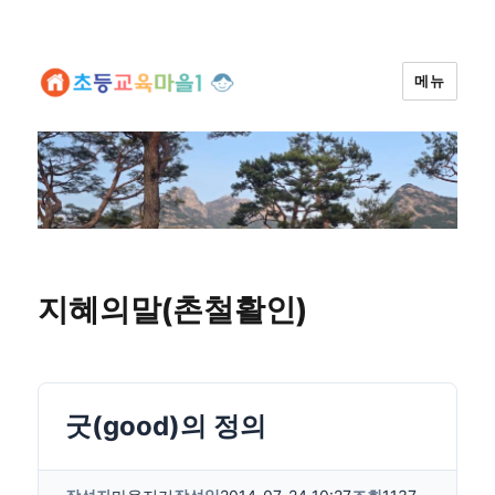
메뉴
지혜의말(촌철활인)
굿(good)의 정의