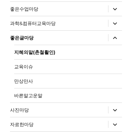
하
좋은수업마당
위
메
뉴
하
과학&컴퓨터교육마당
확
위
장
메
뉴
하
좋은글마당
확
위
장
메
뉴
지혜의말(촌철활인)
확
장
교육이슈
만상만사
바른말고운말
하
사진마당
위
메
뉴
하
자료한마당
확
위
장