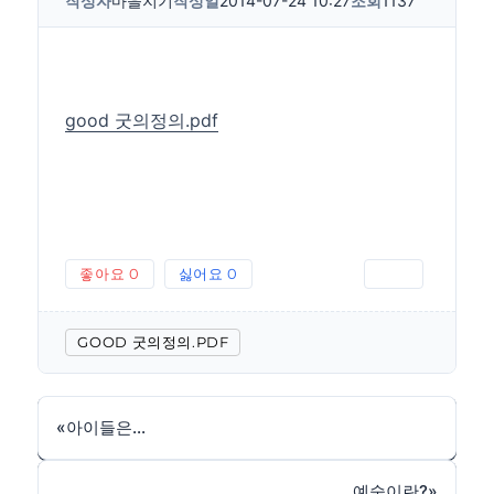
작성자
마을지기
작성일
2014-07-24 10:27
조회
1137
good 굿의정의.pdf
좋아요
0
싫어요
0
인쇄
GOOD 굿의정의.PDF
«
아이들은...
예술이란?
»