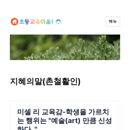
메뉴
지혜의말(촌철활인)
미셀 리 교육감-학생을 가르치
는 행위는 "예술(art) 만큼 신성
하다. "