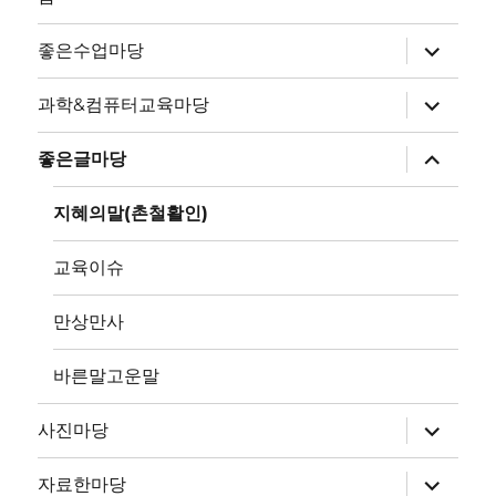
하
좋은수업마당
위
메
뉴
하
과학&컴퓨터교육마당
확
위
장
메
뉴
하
좋은글마당
확
위
장
메
뉴
지혜의말(촌철활인)
확
장
교육이슈
만상만사
바른말고운말
하
사진마당
위
메
뉴
하
자료한마당
확