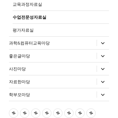
뉴
교육과정자료실
확
장
수업전문성자료실
평가자료실
하
과학&컴퓨터교육마당
위
메
뉴
하
좋은글마당
확
위
장
메
뉴
하
사진마당
확
위
장
메
뉴
하
자료한마당
확
위
장
메
뉴
하
학부모마당
확
위
장
메
뉴
확
초
홈
좋
과
좋
사
자
학
장