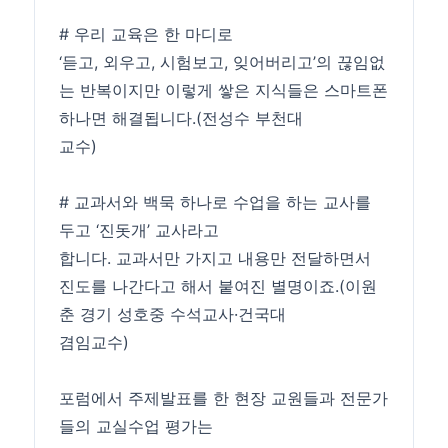
# 우리 교육은 한 마디로
‘듣고, 외우고, 시험보고, 잊어버리고’의 끊임없
는 반복이지만 이렇게 쌓은 지식들은 스마트폰
하나면 해결됩니다.(전성수 부천대
교수)
# 교과서와 백묵 하나로
수업
을 하는 교사를
두고 ‘진돗개’ 교사라고
합니다. 교과서만 가지고 내용만 전달하면서
진도를 나간다고 해서 붙여진 별명이죠.(이원
춘 경기 성호중 수석교사·건국대
겸임교수)
포럼에서 주제발표를 한 현장 교원들과 전문가
들의 교실
수업
평가는