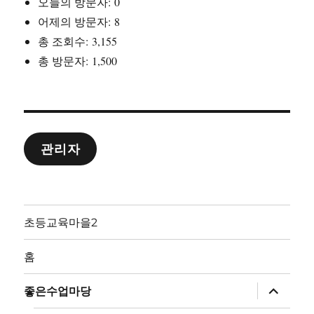
오늘의 방문자:
0
어제의 방문자:
8
총 조회수:
3,155
총 방문자:
1,500
관리자
초등교육마을2
홈
하
좋은수업마당
위
메